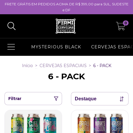
FRETE GRÁTIS EM PEDIDOS ACIMA DE R$ 399,00 para SUL, SUDESTE
e DF
0
MYSTERIOUS BLACK
CERVEJAS ESPAC
Início
>
CERVEJAS ESPACIAIS
>
6 - PACK
6 - PACK
Filtrar