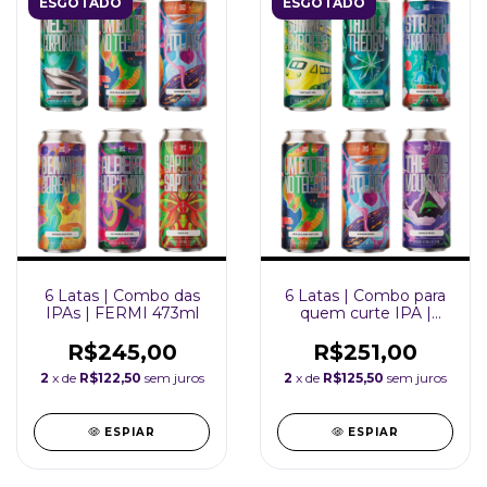
ESGOTADO
ESGOTADO
6 Latas | Combo das
6 Latas | Combo para
IPAs | FERMI 473ml
quem curte IPA |
FERMI 473ml
R$245,00
R$251,00
2
x de
R$122,50
sem juros
2
x de
R$125,50
sem juros
ESPIAR
ESPIAR