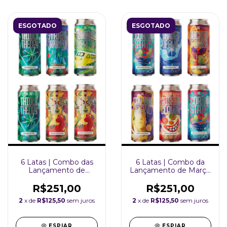
ESGOTADO
ESGOTADO
6 Latas | Combo das
6 Latas | Combo da
Lançamento de
Lançamento de Março
JANEIRO| FERMI
| FERMI 473ml
473ml
R$251,00
R$251,00
2
x de
R$125,50
sem juros
2
x de
R$125,50
sem juros
ESPIAR
ESPIAR