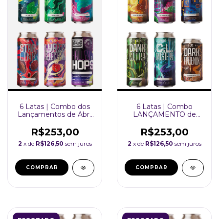
6 Latas | Combo dos
6 Latas | Combo
Lançamentos de Abril
LANÇAMENTO de
| FERMI 473ml
AGOSTO | FERMI
473ml
R$253,00
R$253,00
2
x de
R$126,50
sem juros
2
x de
R$126,50
sem juros