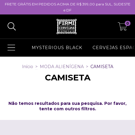
FRETE GRÁTIS EM PEDIDOS ACIMA DE R$ 399,00 para SUL, SUDESTE
e DF
0
MYSTERIOUS BLACK
CERVEJAS ESPAC
Início
>
MODA ALIENÍGENA
>
CAMISETA
CAMISETA
Não temos resultados para sua pesquisa. Por favor,
tente com outros filtros.