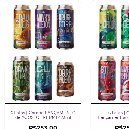
6 Latas | Combo LANÇAMENTO
6 Latas |
de AGOSTO | FERMI 473ml
Lançamentos de
47
R$253,00
R$25