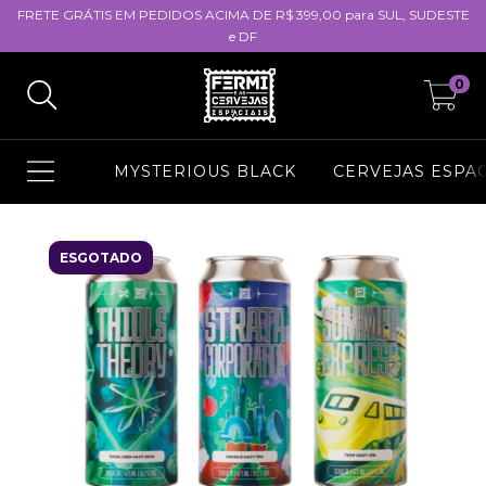
FRETE GRÁTIS EM PEDIDOS ACIMA DE R$ 399,00 para SUL, SUDESTE
e DF
0
MYSTERIOUS BLACK
CERVEJAS ESPAC
ESGOTADO